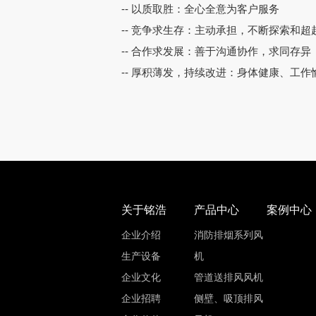
--
以质取胜：全心全意为客户服务
--
竞争求生存：主动承担，不断探索和超
--
合作求发展：善于沟通协作，求同存异
--
厚积薄发，持续改进：身体健康、工作
关于铭浩
产品中心
案例中心
企业介绍
消防排烟系列风
生产设备
机
企业文化
管道送排风风机
企业招聘
侧壁、吸顶排风