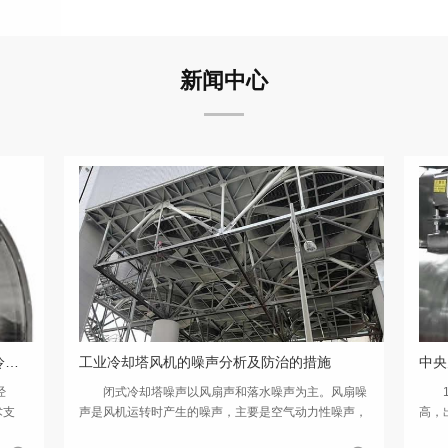
新闻中心
第四代蒸发式冷凝器（闭式冷却塔和开式冷却塔）配套DLZF风机
工业冷却塔风机的噪声分析及防治的措施
中央
经
闭式冷却塔噪声以风扇声和落水噪声为主。风扇噪
1、
术支
声是风机运转时产生的噪声，主要是空气动力性噪声，
高，
和流体
包括旋转噪声和涡流噪声，同时也有减速机噪声和驱动
变送