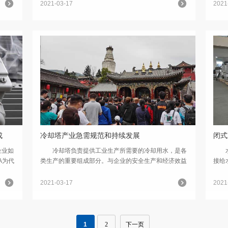
风机的电机噪声。落水噪声是闭式冷却塔从淋水装置下
器，
2021-03-17
2021
落时...
位静压
成
冷却塔产业急需规范和持续发展
闭式
企业如
冷却塔负责提供工业生产所需要的冷却用水，是各
水泵
A为代
类生产的重要组成部分。与企业的安全生产和经济效益
接给
品升
密切联系。闭式冷却塔质量历来受到企业管理部门的高
要使
设有研
交重视。当前，因冷却塔市场竞争激烈和利益驱使，产
式水
2021-03-17
2021
品质...
率高..
1
2
下一页