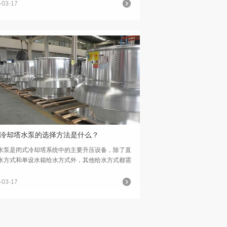
按要求应能从空冷塔自动补充水，以保持负压室水
-03-17
与差...
冷却塔水泵的选择方法是什么？
是闭式冷却塔系统中的主要升压设备，除了直
水方式和单设水箱给水方式外，其他给水方式都需
用水泵。在闭式冷却塔系统中，一般较多采用离心
泵。离心水泵的共同特点是结构简单、体积小、效
-03-17
.